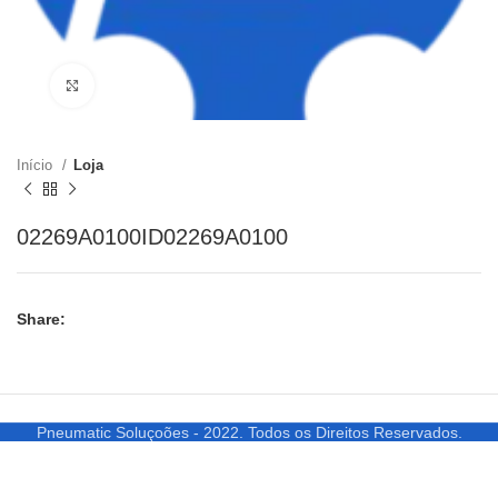
Clique para ampliar
Início
Loja
02269A0100ID02269A0100
Share:
Pneumatic Soluçoões - 2022. Todos os Direitos Reservados.