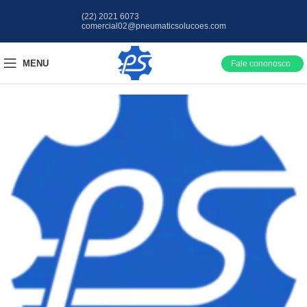
(22) 2021 6073
comercial02@pneumaticsolucoes.com
MENU
Fale cononosco