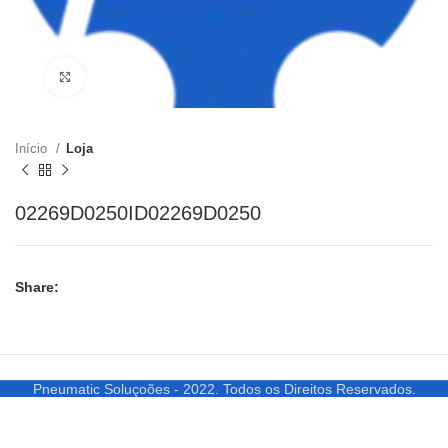
Clique para ampliar
Início
Loja
02269D0250ID02269D0250
Share:
Pneumatic Soluçoões - 2022. Todos os Direitos Reservados.