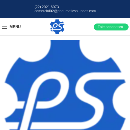
(22) 2021 6073
comercial02@pneumaticsolucoes.com
MENU
Fale cononosco