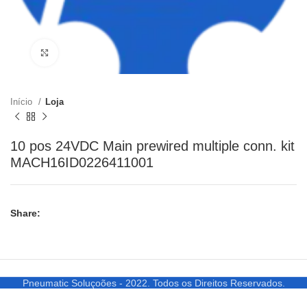
Clique para ampliar
Início
Loja
10 pos 24VDC Main prewired multiple conn. kit
MACH16ID0226411001
Share:
Pneumatic Soluçoões - 2022. Todos os Direitos Reservados.