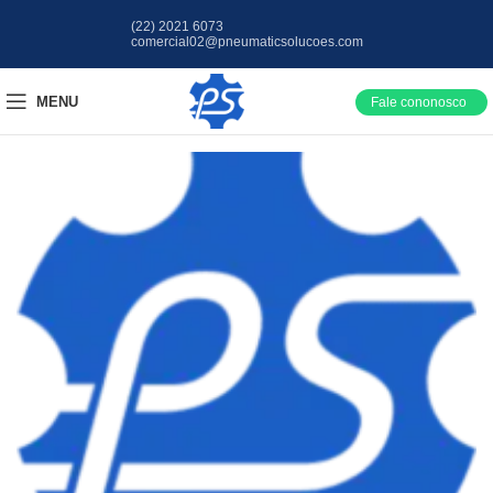
(22) 2021 6073
comercial02@pneumaticsolucoes.com
MENU
Fale cononosco