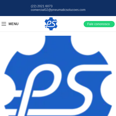
(22) 2021 6073
comercial02@pneumaticsolucoes.com
MENU
Fale cononosco