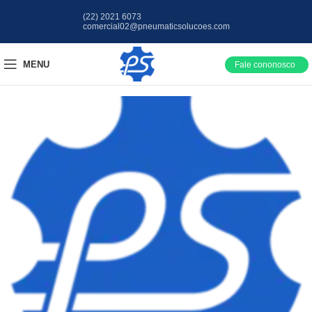
(22) 2021 6073
comercial02@pneumaticsolucoes.com
MENU
Fale cononosco