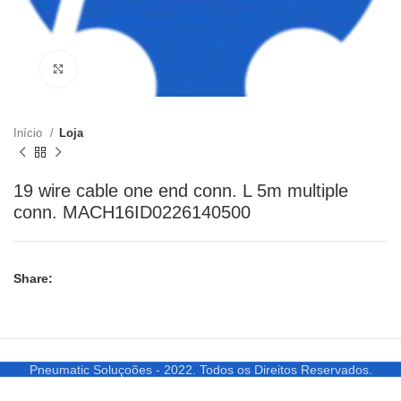
Clique para ampliar
Início
Loja
19 wire cable one end conn. L 5m multiple
conn. MACH16ID0226140500
Share:
Pneumatic Soluçoões - 2022. Todos os Direitos Reservados.