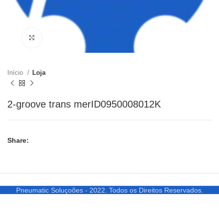
Clique para ampliar
Início
Loja
2-groove trans merID0950008012K
Share:
Pneumatic Soluçoões - 2022. Todos os Direitos Reservados.