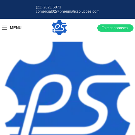
(22) 2021 6073
comercial02@pneumaticsolucoes.com
MENU
Fale cononosco