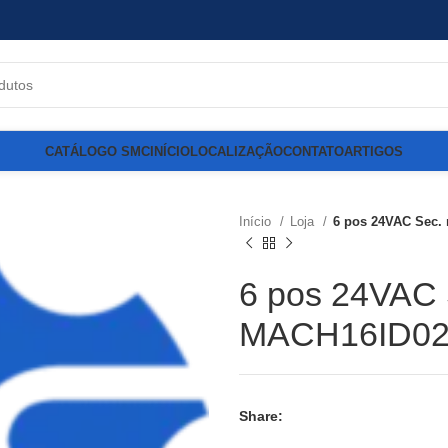
CATÁLOGO SMC
INÍCIO
LOCALIZAÇÃO
CONTATO
ARTIGOS
Início
Loja
6 pos 24VAC Sec. 
6 pos 24VAC S
MACH16ID02
Share: