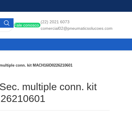
(22) 2021 6073
Fale conosco
comercial02@pneumaticsolucoes.com
multiple conn. kit MACH16ID0226210601
ec. multiple conn. kit
26210601