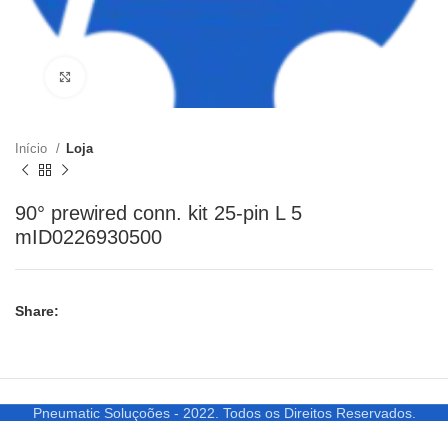
Clique para ampliar
Início
Loja
90° prewired conn. kit 25-pin L 5
mID0226930500
Share:
Pneumatic Soluçoões - 2022. Todos os Direitos Reservados.