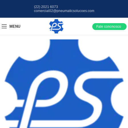
(22) 2021 6073
comercial02@pneumaticsolucoes.com
MENU
Fale cononosco