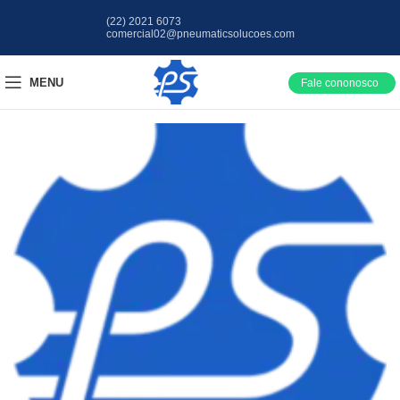
(22) 2021 6073
comercial02@pneumaticsolucoes.com
MENU
Fale cononosco