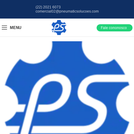
(22) 2021 6073
comercial02@pneumaticsolucoes.com
MENU
Fale cononosco