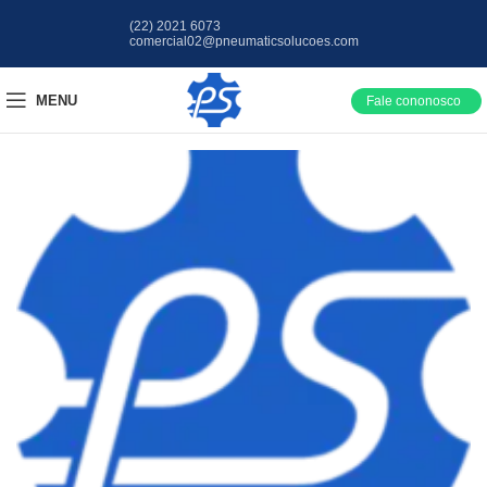
(22) 2021 6073
comercial02@pneumaticsolucoes.com
MENU
Fale cononosco