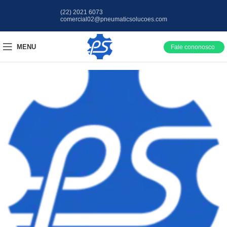
(22) 2021 6073
comercial02@pneumaticsolucoes.com
MENU
Fale cononosco