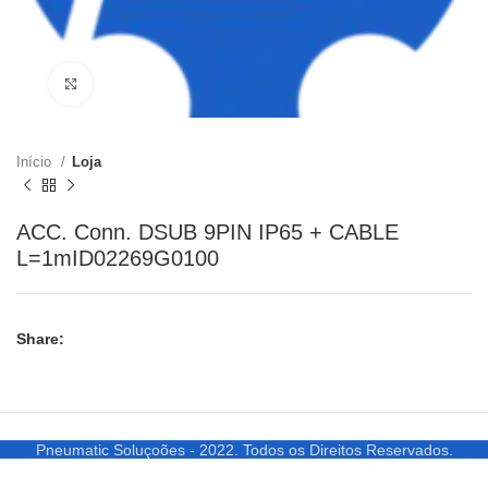
Clique para ampliar
Início
Loja
ACC. Conn. DSUB 9PIN IP65 + CABLE
L=1mID02269G0100
Share:
Pneumatic Soluçoões - 2022. Todos os Direitos Reservados.