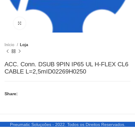
Clique para ampliar
Início
Loja
ACC. Conn. DSUB 9PIN IP65 UL H-FLEX CL6
CABLE L=2,5mID02269H0250
Share:
Pneumatic Soluçoões - 2022. Todos os Direitos Reservados.