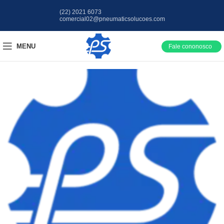
(22) 2021 6073
comercial02@pneumaticsolucoes.com
MENU
Fale cononosco