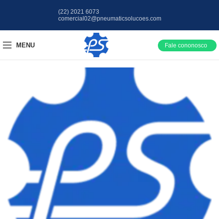
(22) 2021 6073
comercial02@pneumaticsolucoes.com
MENU
Fale cononosco