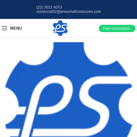
(22) 2021 6073
comercial02@pneumaticsolucoes.com
MENU
Fale cononosco