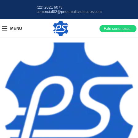
(22) 2021 6073
comercial02@pneumaticsolucoes.com
MENU
Fale cononosco