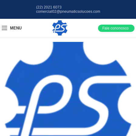
(22) 2021 6073
comercial02@pneumaticsolucoes.com
MENU
Fale cononosco