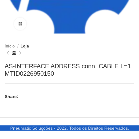
Clique para ampliar
Início
Loja
AS-INTERFACE ADDRESS conn. CABLE L=1
MTID0226950150
Share:
Pneumatic Soluçoões - 2022. Todos os Direitos Reservados.