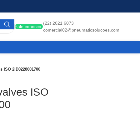
(22) 2021 6073
Fale conosco
comercial02@pneumaticsolucoes.com
es ISO 2ID0228001700
valves ISO
00