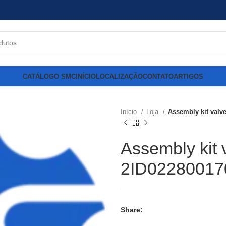
CATÁLOGO SMC
INÍCIO
LOCALIZAÇÃO
CONTATO
ARTIGOS
Início
Loja
Assembly kit valv
Assembly kit 
2ID02280017
Share: