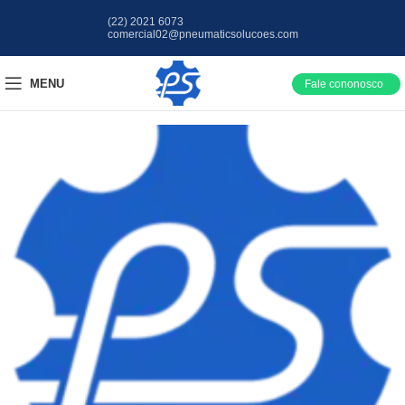
(22) 2021 6073
comercial02@pneumaticsolucoes.com
MENU
Fale cononosco