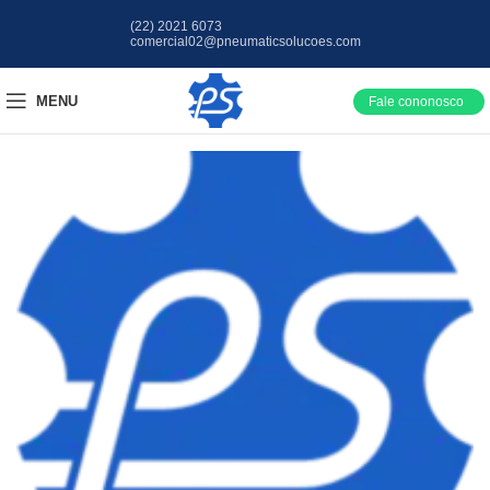
(22) 2021 6073
comercial02@pneumaticsolucoes.com
MENU
Fale cononosco