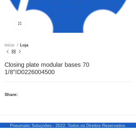
Clique para ampliar
Início
Loja
Closing plate modular bases 70
1/8”ID0226004500
Share:
Pneumatic Soluçoões - 2022. Todos os Direitos Reservados.