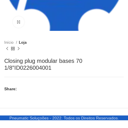
Clique para ampliar
Início
Loja
Closing plug modular bases 70
1/8”ID0226004001
Share:
Pneumatic Soluçoões - 2022. Todos os Direitos Reservados.