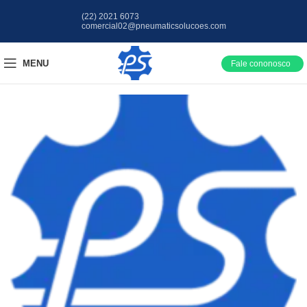
(22) 2021 6073
comercial02@pneumaticsolucoes.com
MENU
Fale cononosco