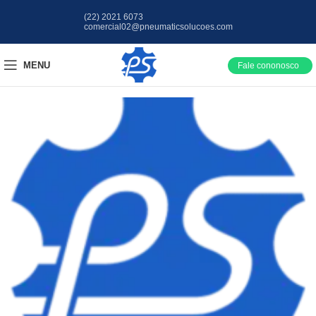
(22) 2021 6073
comercial02@pneumaticsolucoes.com
MENU
Fale cononosco