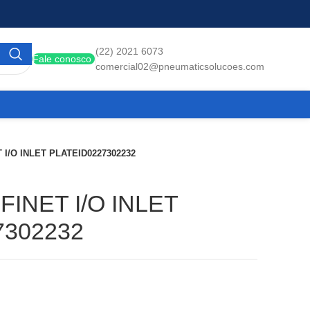
(22) 2021 6073
Fale conosco
comercial02@pneumaticsolucoes.com
 I/O INLET PLATEID0227302232
FINET I/O INLET
7302232