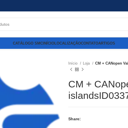
CATÁLOGO SMC
INÍCIO
LOCALIZAÇÃO
CONTATO
ARTIGOS
Início
Loja
CM + CANopen Val
CM + CANope
islandsID03
Share: