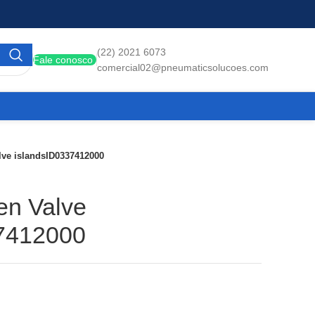
(22) 2021 6073
Fale conosco
comercial02@pneumaticsolucoes.com
ve islandsID0337412000
n Valve
37412000