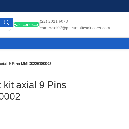
(22) 2021 6073
Fale conosco
comercial02@pneumaticsolucoes.com
 axial 9 Pins MMID0226180002
kit axial 9 Pins
0002