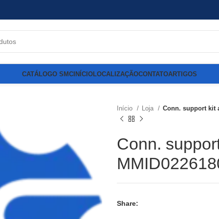
CATÁLOGO SMC
INÍCIO
LOCALIZAÇÃO
CONTATO
ARTIGOS
Início
Loja
Conn. support kit
Conn. support 
MMID022618
Share: