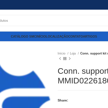
CATÁLOGO SMC
INÍCIO
LOCALIZAÇÃO
CONTATO
ARTIGOS
Início
Loja
Conn. support kit
Conn. support 
MMID022618
Share: