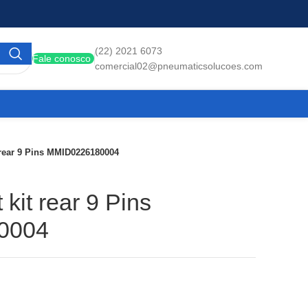
(22) 2021 6073
Fale conosco
comercial02@pneumaticsolucoes.com
 rear 9 Pins MMID0226180004
kit rear 9 Pins
0004