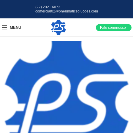
(22) 2021 6073
comercial02@pneumaticsolucoes.com
MENU
Fale cononosco