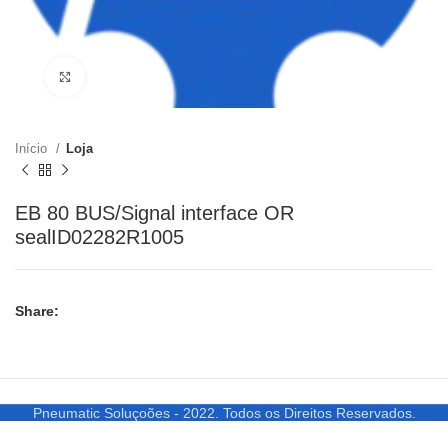
Clique para ampliar
Início
Loja
EB 80 BUS/Signal interface OR
sealID02282R1005
Share:
Pneumatic Soluçoões - 2022. Todos os Direitos Reservados.