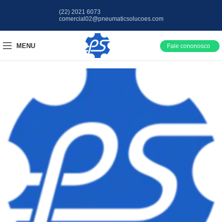
(22) 2021 6073
comercial02@pneumaticsolucoes.com
MENU
Fale cononosco