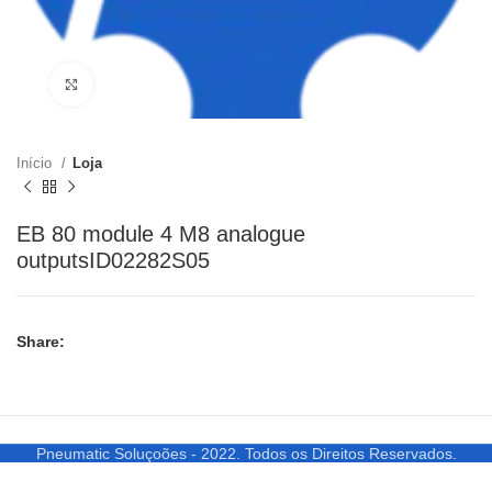
Clique para ampliar
Início
Loja
EB 80 module 4 M8 analogue
outputsID02282S05
Share:
Pneumatic Soluçoões - 2022. Todos os Direitos Reservados.