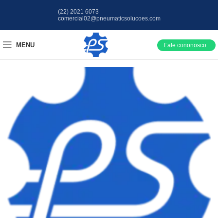
(22) 2021 6073
comercial02@pneumaticsolucoes.com
MENU
Fale cononosco