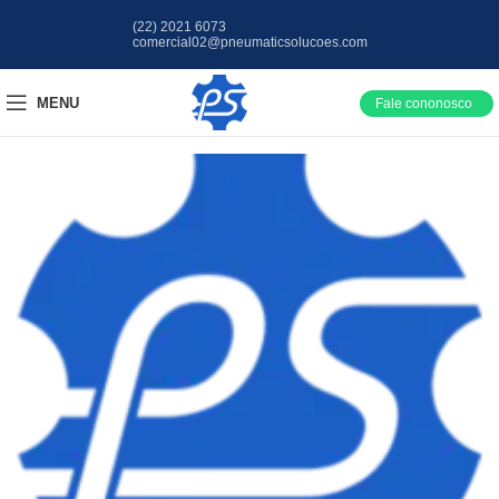
(22) 2021 6073
comercial02@pneumaticsolucoes.com
MENU
Fale cononosco