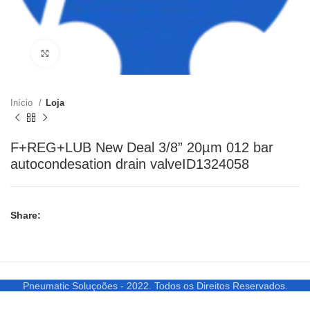
Clique para ampliar
Início
Loja
F+REG+LUB New Deal 3/8” 20µm 012 bar
autocondesation drain valveID1324058
Share:
Pneumatic Soluçoões - 2022. Todos os Direitos Reservados.