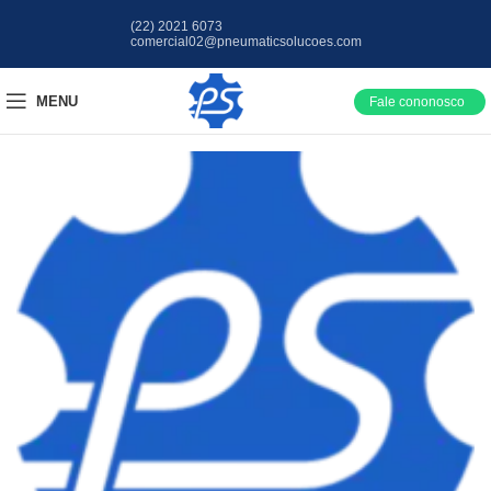
(22) 2021 6073
comercial02@pneumaticsolucoes.com
MENU
Fale cononosco