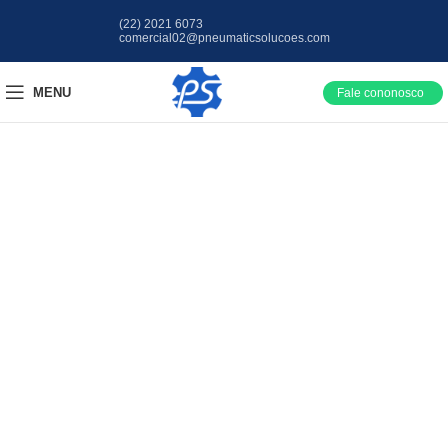
(22) 2021 6073
comercial02@pneumaticsolucoes.com
MENU
Fale cononosco