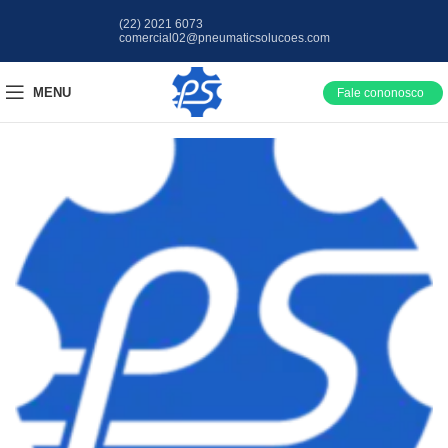
(22) 2021 6073
comercial02@pneumaticsolucoes.com
MENU
Fale cononosco