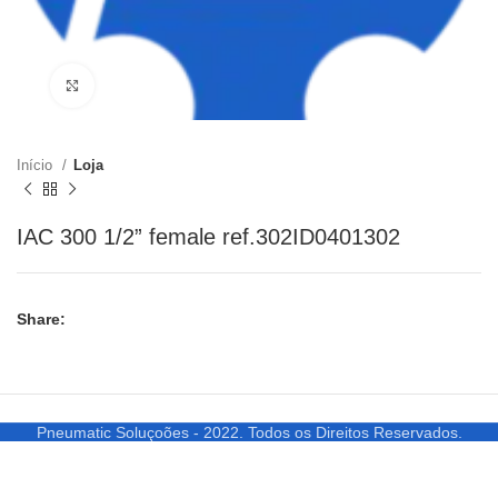
Clique para ampliar
Início
Loja
IAC 300 1/2” female ref.302ID0401302
Share:
Pneumatic Soluçoões - 2022. Todos os Direitos Reservados.