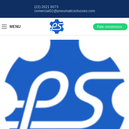
(22) 2021 6073
comercial02@pneumaticsolucoes.com
MENU
Fale cononosco