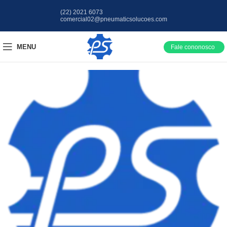
(22) 2021 6073
comercial02@pneumaticsolucoes.com
MENU
Fale cononosco