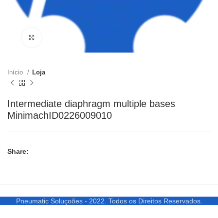
Clique para ampliar
Início
Loja
Intermediate diaphragm multiple bases
MinimachID0226009010
Share:
Pneumatic Soluçoões - 2022. Todos os Direitos Reservados.