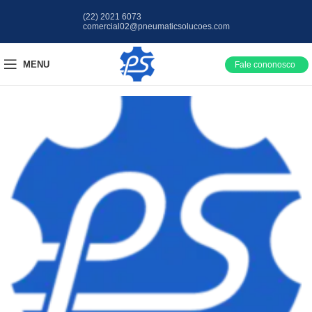
(22) 2021 6073
comercial02@pneumaticsolucoes.com
MENU
Fale cononosco