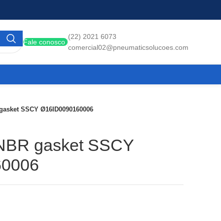
(22) 2021 6073
Fale conosco
comercial02@pneumaticsolucoes.com
 gasket SSCY Ø16ID0090160006
 NBR gasket SSCY
60006