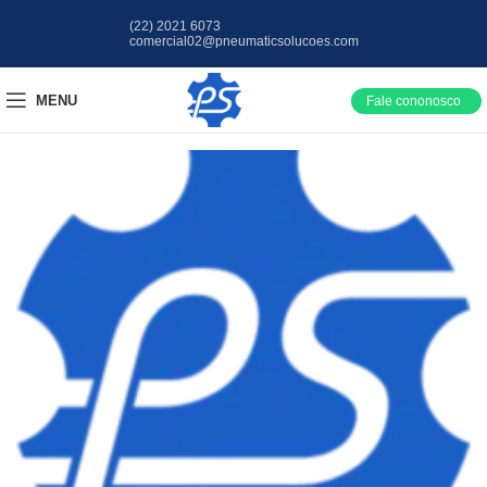
(22) 2021 6073
comercial02@pneumaticsolucoes.com
MENU
Fale cononosco