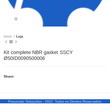
Clique para ampliar
Início
Loja
Kit complete NBR gasket SSCY
Ø50ID0090500006
Share:
Pneumatic Soluçoões - 2022. Todos os Direitos Reservados.