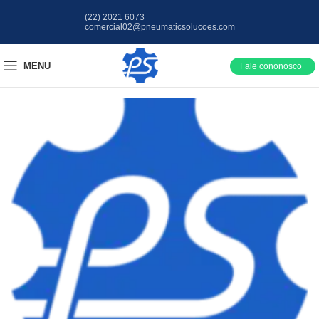
(22) 2021 6073
comercial02@pneumaticsolucoes.com
MENU
Fale cononosco