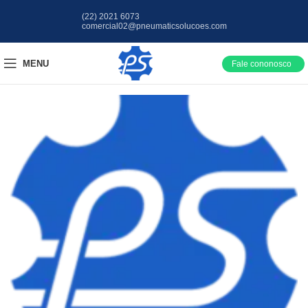
(22) 2021 6073
comercial02@pneumaticsolucoes.com
MENU
Fale cononosco