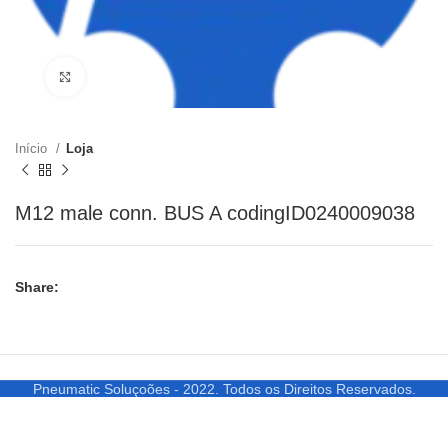
Clique para ampliar
Início
Loja
M12 male conn. BUS A codingID0240009038
Share:
Pneumatic Soluçoões - 2022. Todos os Direitos Reservados.