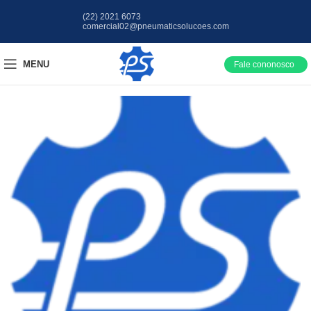
(22) 2021 6073
comercial02@pneumaticsolucoes.com
MENU
Fale cononosco