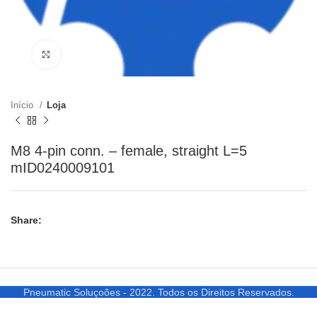
Clique para ampliar
Início
Loja
M8 4-pin conn. – female, straight L=5
mID0240009101
Share:
Pneumatic Soluçoões - 2022. Todos os Direitos Reservados.