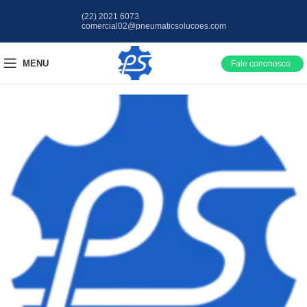
(22) 2021 6073
comercial02@pneumaticsolucoes.com
MENU
Fale cononosco