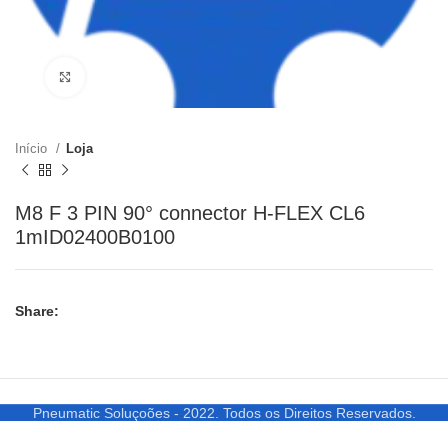
Clique para ampliar
Início
Loja
M8 F 3 PIN 90° connector H-FLEX CL6
1mID02400B0100
Share:
Pneumatic Soluçoões - 2022. Todos os Direitos Reservados.