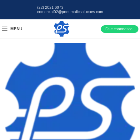
(22) 2021 6073
comercial02@pneumaticsolucoes.com
MENU
Fale cononosco