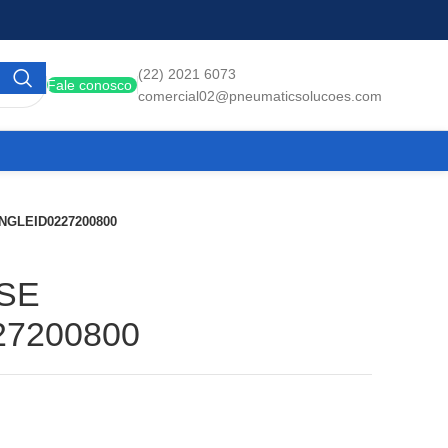
(22) 2021 6073
Fale conosco
comercial02@pneumaticsolucoes.com
NGLEID0227200800
SE
27200800