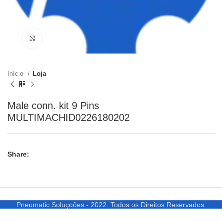
Clique para ampliar
Início
Loja
Male conn. kit 9 Pins
MULTIMACHID0226180202
Share:
Pneumatic Soluçoões - 2022. Todos os Direitos Reservados.