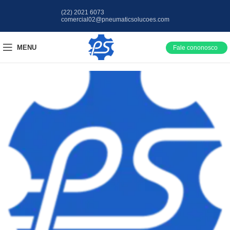
(22) 2021 6073
comercial02@pneumaticsolucoes.com
MENU
Fale cononosco