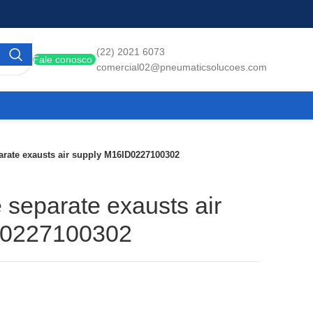
(22) 2021 6073
Fale conosco
comercial02@pneumaticsolucoes.com
arate exausts air supply M16ID0227100302
 separate exausts air
D0227100302