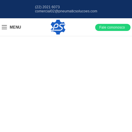
(22) 2021 6073
comercial02@pneumaticsolucoes.com
MENU
Fale cononosco