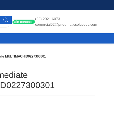
(22) 2021 6073
Fale conosco
comercial02@pneumaticsolucoes.com
iate MULTIMACHID0227300301
mediate
D0227300301