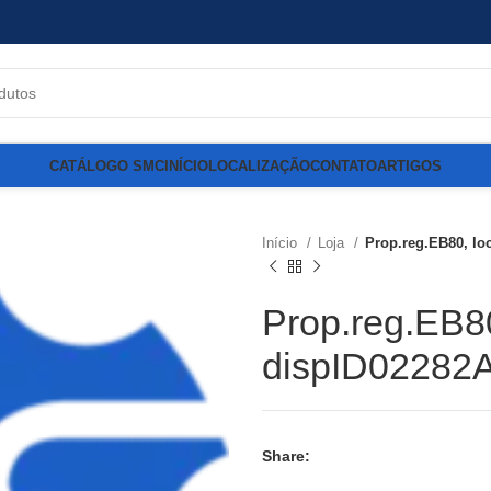
CATÁLOGO SMC
INÍCIO
LOCALIZAÇÃO
CONTATO
ARTIGOS
Início
Loja
Prop.reg.EB80, lo
Prop.reg.EB8
dispID02282
Share: