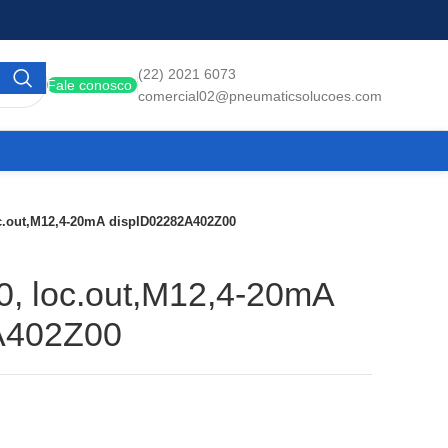
(22) 2021 6073
Fale conosco
comercial02@pneumaticsolucoes.com
c.out,M12,4-20mA dispID02282A402Z00
0, loc.out,M12,4-20mA
A402Z00