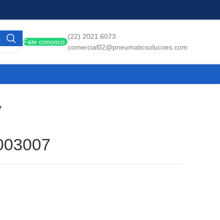
(22) 2021 6073
Fale conosco
comercial02@pneumaticsolucoes.com
7
003007